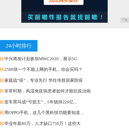
广告
24小时排行
H
中兴将按计划参加MWC2020，展示5G
H
2500块一个不能上网的手机，你会买吗？
H
家庭战“疫”，专业先行 华住传授居家防疫
H
非常时期，风湿免疫病患者如何才能抗疫治病
H
造车黑马成“亏损王”，5年烧掉220亿，
H
用OPPO手机，这几个黑科技功能要知道，
H
毕业年薪80万，人才缺口750万！这些大