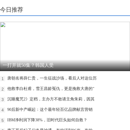
今日推荐
一打开就50集？韩国人受
唐朝名将薛仁贵，一生征战沙场，看后人对这位历
1
他救李白杜甫，雪王昌龄冤仇，更是挽救大唐的“
2
沉睡魔咒2》定档，主办方不敢请主角朱莉，因其
3
90后新中产崛起：这个最年轻百亿品牌献言营销
4
IBM净利润下降38%，旧时代巨头如何自救？
5