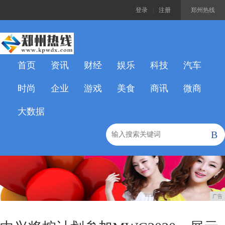
登录
|
注册
郑州热线
首页
资讯
财经
娱乐
科技
汽车
时尚
企业
游戏
美食
商讯
微商
大数据
B
广告