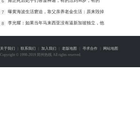
雍正死后妃子们各显神通，有的活到96岁，有的
6
曝黄海波生活窘迫，靠父亲养老金生活：原来毁掉
7
李光耀：如果当年马来西亚没有逼新加坡独立，他
8
关于我们
|
联系我们
|
加入我们
|
老版地图
|
寻求合作
|
网站地图
Copyright © 1998-2019 郑州热线 All rights reserved.