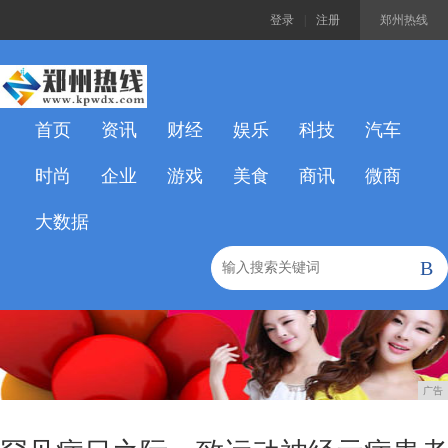
登录
|
注册
郑州热线
首页
资讯
财经
娱乐
科技
汽车
时尚
企业
游戏
美食
商讯
微商
大数据
B
广告