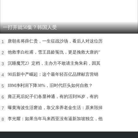
一打开就50集？韩国人受
唐朝名将薛仁贵，一生征战沙场，看后人对这位历
1
他救李白杜甫，雪王昌龄冤仇，更是挽救大唐的“
2
沉睡魔咒2》定档，主办方不敢请主角朱莉，因其
3
90后新中产崛起：这个最年轻百亿品牌献言营销
4
IBM净利润下降38%，旧时代巨头如何自救？
5
雍正死后妃子们各显神通，有的活到96岁，有的
6
曝黄海波生活窘迫，靠父亲养老金生活：原来毁掉
7
李光耀：如果当年马来西亚没有逼新加坡独立，他
8