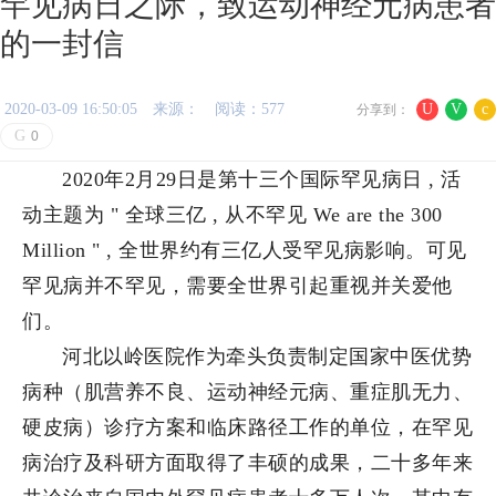
罕见病日之际，致运动神经元病患者
的一封信
2020-03-09 16:50:05
来源：
阅读：577
U
V
c
分享到：
G
0
2020年2月29日是第十三个国际罕见病日 , 活
动主题为 " 全球三亿 , 从不罕见 We are the 300
Million " , 全世界约有三亿人受罕见病影响。可见
罕见病并不罕见，需要全世界引起重视并关爱他
们。
河北以岭医院作为牵头负责制定国家中医优势
病种（肌营养不良、运动神经元病、重症肌无力、
硬皮病）诊疗方案和临床路径工作的单位，在罕见
病治疗及科研方面取得了丰硕的成果，二十多年来