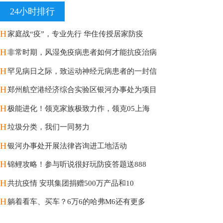
24小时排行
H
家庭战“疫”，专业先行 华住传授居家防疫
H
非常时期，风湿免疫病患者如何才能抗疫治病
H
罕见病日之际，致运动神经元病患者的一封信
H
郑州航空港经济综合实验区银河办事处为项目
H
极能进化！领克家族极致力作，领克05上海
H
垃圾分类，我们一同努力
H
银河办事处开展法律咨询进工地活动
H
锦鲤攻略！参与听说很好玩防疫答题送888
H
共抗疫情 安琪集团捐赠500万产品和10
H
躺着看车、买车？6万6的哈弗M6还有更多