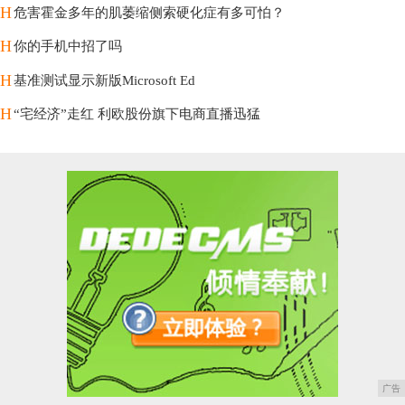
H
危害霍金多年的肌萎缩侧索硬化症有多可怕？
H
你的手机中招了吗
H
基准测试显示新版Microsoft Ed
H
“宅经济”走红 利欧股份旗下电商直播迅猛
广告