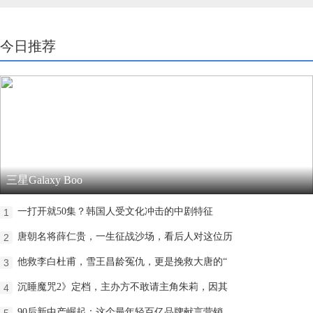
今日推荐
三星Galaxy Boo
一打开就50集？韩国人受文化冲击的中剧特征
1
唐朝名将薛仁贵，一生征战沙场，看后人对这位历
2
他救李白杜甫，雪王昌龄冤仇，更是挽救大唐的“
3
沉睡魔咒2》定档，主办方不敢请主角朱莉，因其
4
90后新中产崛起：这个最年轻百亿品牌献言营销
5