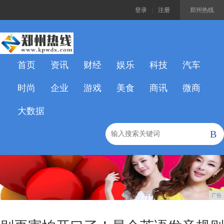
登录
|
注册
郑州热线
首页
资讯
财经
娱乐
科技
汽车
时尚
企业
游戏
美食
商讯
微商
大数据
B
广告