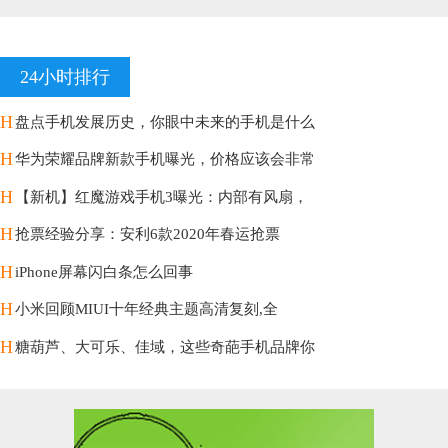
24小时排行
H
盘点手机发展历史，你眼中未来的手机是什么
H
华为荣耀品牌新款手机曝光，价格应该会非常
H
【新机】红魔游戏手机3曝光：内部有风扇，
H
抢票经验分享：安利6款2020年春运抢票
H
iPhone屏幕闪白条怎么回事
H
小米回顾MIUI十年经典主题高清复刻,全
H
糖葫芦、大可乐、佳域，这些奇葩手机品牌你