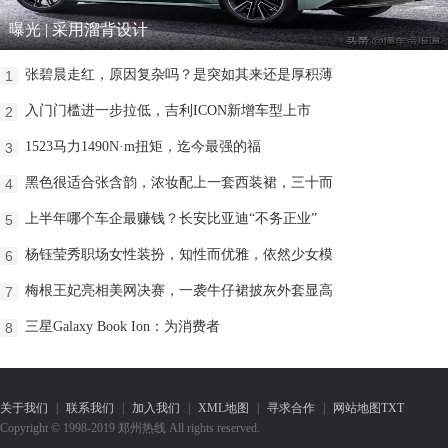
曝光 | 采用溜背设计
张碧晨走红，原因复杂吗？是突如其来还是厚积薄
1
入门门槛进一步拉低，吉利ICON新增车型上市
2
1523马力1490N·m扭矩，迄今最强的福
3
黑色很适合张含韵，浓妆配上一套西装裙，三十而
4
上半年哪个车企最赚钱？长安比亚迪“不务正业”
5
杨钰莹秀职场女性装扮，知性而优雅，依然少女模
6
梅根王妃亮相美网决赛，一袭牛仔裙披灰外套显高
7
三星Galaxy Book Ion：为消费者
8
关于我们
|
联系我们
|
加入我们
|
XML地图
|
寻求合作
|
网站地图
TXT
Copyright © 1998-2019 郑州热线 All rights reserved.