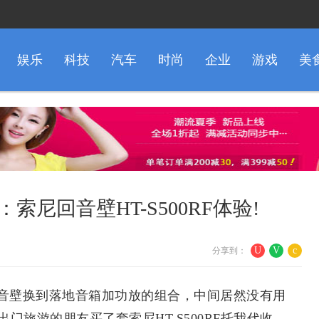
娱乐
科技
汽车
时尚
企业
游戏
美
索尼回音壁HT-S500RF体验!
U
V
c
分享到：
音壁换到落地音箱加功放的组合，中间居然没有用
门旅游的朋友买了套索尼HT-S500RF托我代收，