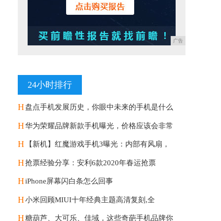
广告
24小时排行
H
盘点手机发展历史，你眼中未来的手机是什么
H
华为荣耀品牌新款手机曝光，价格应该会非常
H
【新机】红魔游戏手机3曝光：内部有风扇，
H
抢票经验分享：安利6款2020年春运抢票
H
iPhone屏幕闪白条怎么回事
H
小米回顾MIUI十年经典主题高清复刻,全
H
糖葫芦、大可乐、佳域，这些奇葩手机品牌你