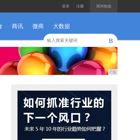
登录
|
注册
郑州热线
食
商讯
微商
大数据
B
广告