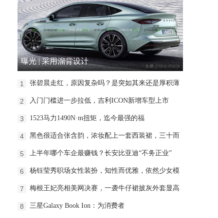
曝光 | 采用溜背设计
张碧晨走红，原因复杂吗？是突如其来还是厚积薄
1
入门门槛进一步拉低，吉利ICON新增车型上市
2
1523马力1490N·m扭矩，迄今最强的福
3
黑色很适合张含韵，浓妆配上一套西装裙，三十而
4
上半年哪个车企最赚钱？长安比亚迪“不务正业”
5
杨钰莹秀职场女性装扮，知性而优雅，依然少女模
6
梅根王妃亮相美网决赛，一袭牛仔裙披灰外套显高
7
三星Galaxy Book Ion：为消费者
8