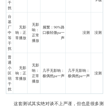
卡顿
干
扰
台
基
无影
厂
无影
频繁：90%路
响：
中
响：正
口极轻微pa一
没测
没测
正常
等
常播放
声
播放
干
扰
普
通
无影
小
无影
响：
几乎无影响：
几乎无影响：
区
响：正
没测
正常
极偶然pa一声
极偶然pa一声
弱
常播放
播放
干
扰
这套测试其实绝对谈不上严谨，但也是很多测