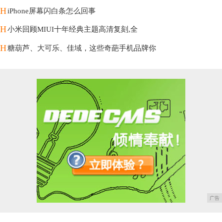
H
iPhone屏幕闪白条怎么回事
H
小米回顾MIUI十年经典主题高清复刻,全
H
糖葫芦、大可乐、佳域，这些奇葩手机品牌你
广告