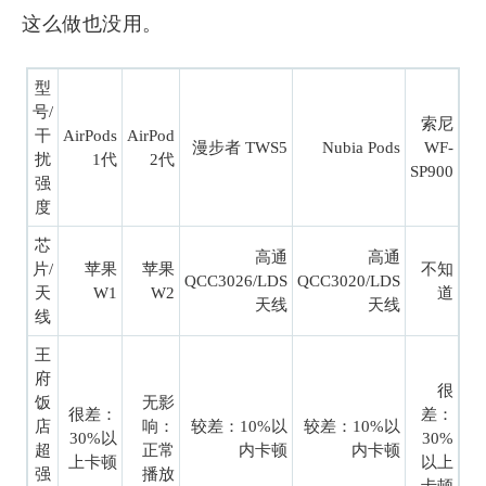
这么做也没用。
型
号/
索尼
干
AirPods
AirPod
漫步者 TWS5
Nubia Pods
WF-
扰
1代
2代
SP900
强
度
芯
高通
高通
片/
苹果
苹果
不知
QCC3026/LDS
QCC3020/LDS
天
W1
W2
道
天线
天线
线
王
府
很
饭
无影
很差：
差：
店
响：
较差：10%以
较差：10%以
30%以
30%
超
正常
内卡顿
内卡顿
上卡顿
以上
强
播放