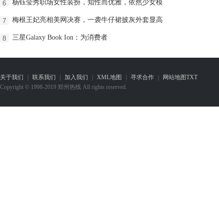
杨钰莹秀职场女性装扮，知性而优雅，依然少女模
6
梅根王妃亮相美网决赛，一袭牛仔裙披灰外套显高
7
三星Galaxy Book Ion：为消费者
8
关于我们
|
联系我们
|
加入我们
|
XML地图
|
寻求合作
|
网站地图
TXT
Copyright © 1998-2019 郑州热线 All rights reserved.