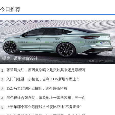
今日推荐
曝光 | 采用溜背设计
张碧晨走红，原因复杂吗？是突如其来还是厚积薄
1
入门门槛进一步拉低，吉利ICON新增车型上市
2
1523马力1490N·m扭矩，迄今最强的福
3
黑色很适合张含韵，浓妆配上一套西装裙，三十而
4
上半年哪个车企最赚钱？长安比亚迪“不务正业”
5