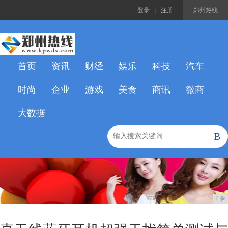
登录
|
注册
郑州热线
首页
资讯
财经
娱乐
科技
汽车
时尚
企业
游戏
美食
商讯
微商
大数据
B
广告