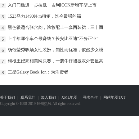
入门门槛进一步拉低，吉利ICON新增车型上市
2
1523马力1490N·m扭矩，迄今最强的福
3
黑色很适合张含韵，浓妆配上一套西装裙，三十而
4
上半年哪个车企最赚钱？长安比亚迪“不务正业”
5
杨钰莹秀职场女性装扮，知性而优雅，依然少女模
6
梅根王妃亮相美网决赛，一袭牛仔裙披灰外套显高
7
三星Galaxy Book Ion：为消费者
8
关于我们
|
联系我们
|
加入我们
|
XML地图
|
寻求合作
|
网站地图
TXT
Copyright © 1998-2019 郑州热线 All rights reserved.