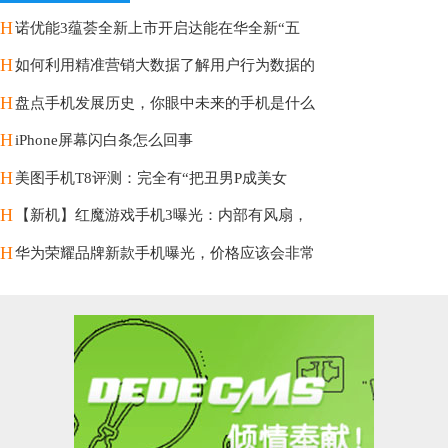
H
诺优能3蕴荟全新上市开启达能在华全新“五
H
如何利用精准营销大数据了解用户行为数据的
H
盘点手机发展历史，你眼中未来的手机是什么
H
iPhone屏幕闪白条怎么回事
H
美图手机T8评测：完全有“把丑男P成美女
H
【新机】红魔游戏手机3曝光：内部有风扇，
H
华为荣耀品牌新款手机曝光，价格应该会非常