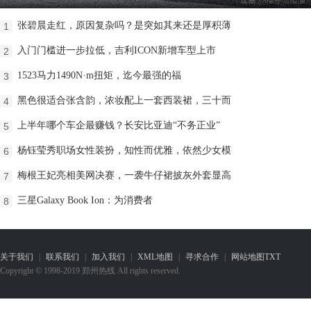
张碧晨走红，原因复杂吗？是突如其来还是厚积薄
1
入门门槛进一步拉低，吉利ICON新增车型上市
2
1523马力1490N·m扭矩，迄今最强的福
3
黑色很适合张含韵，浓妆配上一套西装裙，三十而
4
上半年哪个车企最赚钱？长安比亚迪“不务正业”
5
杨钰莹秀职场女性装扮，知性而优雅，依然少女模
6
梅根王妃亮相美网决赛，一袭牛仔裙披灰外套显高
7
三星Galaxy Book Ion：为消费者
8
关于我们
|
联系我们
|
加入我们
|
XML地图
|
寻求合作
|
网站地图
TXT
Copyright © 1998-2019 郑州热线 All rights reserved.