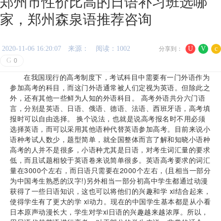
郑州市性价比高的日语补习班选哪
家，郑州森泉语推荐咨询
2020-11-06 16:20:07
来源：
阅读：1002
U
V
c
分享到：
G
0
在我国现行的高考制度下，考试科目中需要有一门外语作为
参加高考的科目，而这门外语通常被人们定视为英语。但除此之
外，还有其他一些鲜为人知的外语科目。 高考外语共分六门语
言，分别是英语、日语、俄语、德语、法语、西班牙语，高考填
报时可以自由选择。 换个说法，也就是说高考报名时不用必须
选择英语，而可以采用其他语种代替英语参加高考。目前来说小
语种考试人数少，题型简单，就全国整体而言了解和知晓小语种
高考的人并不是很多，小语种尤其是日语，对考生词汇量的要求
低，而且试题相较于英语卷来说简单很多。英语高考要求的词汇
量在3000个左右，而日语只需要在2000个左右，(且相当一部分
为中国考生熟悉的汉字!)另外相当一部分初高中学生都通过动漫
获得了一些日语知识，这也可以将他们的兴趣和学 xi结合起来，
使得学生有了更大的学 xi动力。现在的中国学生基本都是从小看
日本原声动漫长大，学生对学xi日语的兴趣越来越浓厚。所以，