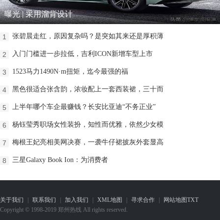
曝光 | 采用溜背设计
张碧晨走红，原因复杂吗？是突如其来还是厚积薄
1
入门门槛进一步拉低，吉利ICON新增车型上市
2
1523马力1490N·m扭矩，迄今最强的福
3
黑色很适合张含韵，浓妆配上一套西装裙，三十而
4
上半年哪个车企最赚钱？长安比亚迪“不务正业”
5
杨钰莹秀职场女性装扮，知性而优雅，依然少女模
6
梅根王妃亮相美网决赛，一袭牛仔裙披灰外套显高
7
三星Galaxy Book Ion：为消费者
8
关于我们
|
联系我们
|
加入我们
|
XML地图
|
寻求合作
|
网站地图
TXT
Copyright © 1998-2019 郑州热线 All rights reserved.