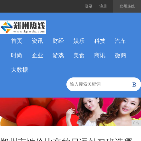
登录
|
注册
郑州热线
首页
资讯
财经
娱乐
科技
汽车
时尚
企业
游戏
美食
商讯
微商
大数据
B
广告