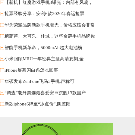
H
【新机】红魔游戏手机3曝光：内部有风扇，
H
抢票经验分享：安利6款2020年春运抢票
H
华为荣耀品牌新款手机曝光，价格应该会非常
H
糖葫芦、大可乐、佳域，这些奇葩手机品牌你
H
智能手机新革命，5000mAh超大电池横
H
小米回顾MIUI十年经典主题高清复刻,全
H
iPhone屏幕闪白条怎么回事
H
华硕发布ZenFone飞马3手机,声称可
H
“调查”老外票选最喜爱安卓旗舰13款国产
H
新款iphone6降至“冰点价”,阴差阳